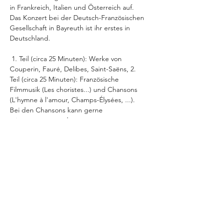
in Frankreich, Italien und Österreich auf. 
Das Konzert bei der Deutsch-Französischen 
Gesellschaft in Bayreuth ist ihr erstes in 
Deutschland. 
 1. Teil (circa 25 Minuten): Werke von 
Couperin, Fauré, Delibes, Saint-Saëns, 2. 
Teil (circa 25 Minuten): Französische 
Filmmusik (Les choristes...) und Chansons 
(L'hymne à l'amour, Champs-Élysées, ...). 
Bei den Chansons kann gerne 
mitgesungen werden.
Ort: Aula des MWG 
Koop.: MWG Bayreuth 
Diese Veranstaltung teilen