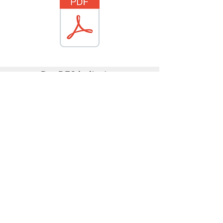
Der DFG beitreten
Sie möchten dem Verein beitreten und
von den vielen Vorteilen als Mitglied
profitieren? Dann treten Sie heute noch
bei! Laden Sie das Dokument über den
folgenden Link herunter, füllen Sie es
aus und schicken Sie es uns per Mail
zurück. Wir freuen uns auf Sie!