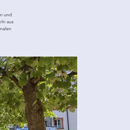
in und
rln aus
onalen