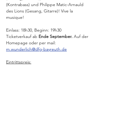
(Kontrabass) und Philippe Matic-Arnauld 
des Lions (Gesang, Gitarre)! Vive la 
musique!
Einlass: 18h30, Beginn: 19h30 
Ticketverkauf ab 
Ende September.
 Auf der 
Homepage oder per mail: 
m.wunderlich@dfg-bayreuth.de
Eintrittspreis:
Mitglieder, Studenten, Schüler: 16€
Nicht-Mitglieder: 19€
Mehr anzeigen
Diese Veranstaltung teilen