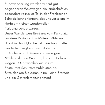
Rundwanderung werden wir auf gut 
begehbaren Waldwegen ein landschaftlich 
besonders reizvolles Tal in der Fränkischen 
Schweiz kennenlernen, das uns vor allem im 
Herbst mit einer wundervollen 
Farbenpracht erwartet…
Unser Wanderweg führt uns vom Parkplatz 
vor dem Restaurant Schüttersmühle aus 
direkt in das idyllische Tal. Eine traumhafte 
Landschaft liegt vor uns mit dichten 
Sträuchern und Bäumen, ehemaligen 
Mühlen, kleinen Weihern, bizarren Felsen …
Gegen 17 Uhr werden wir uns im 
Restaurant Schüttersmühle stärken.
Bitte denken Sie daran, eine kleine Brotzeit 
und ein Getränk mitzunehmen!
Treffpunkt zur Bildung von 
Fahrgemeinschaften: 13 Uhr, Parkplatz 
Netto, Nürnbergerstr. 37 (Nähe 
Autobahnauffahrt Bayreuth Süd)
Bei Regen bitte Kontakt aufnehmen!