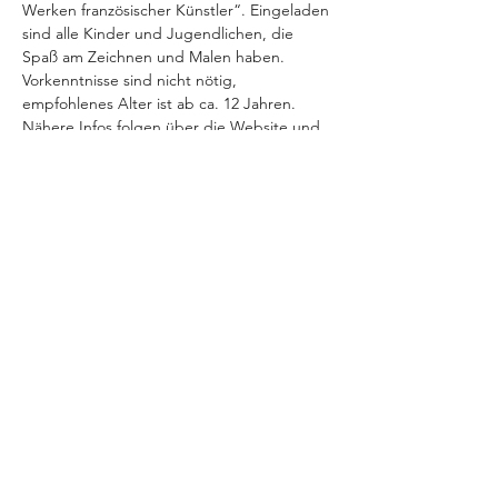
Werken französischer Künstler“. Eingeladen 
sind alle Kinder und Jugendlichen, die 
Spaß am Zeichnen und Malen haben. 
Vorkenntnisse sind nicht nötig, 
empfohlenes Alter ist ab ca. 12 Jahren.
Nähere Infos folgen über die Website und 
unseren Instagram-Kanal 
www.instagram.de/dfj.bayreuth
Diese Veranstaltung teilen
Datenschutz
Impressum