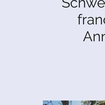
Schwes
fra
Ann