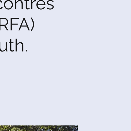
contres
RFA)
uth.