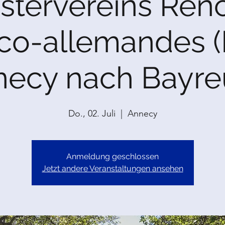
tervereins Ren
nco-allemandes (
ecy nach Bayre
Do., 02. Juli
  |  
Annecy
Anmeldung geschlossen
Jetzt andere Veranstaltungen ansehen