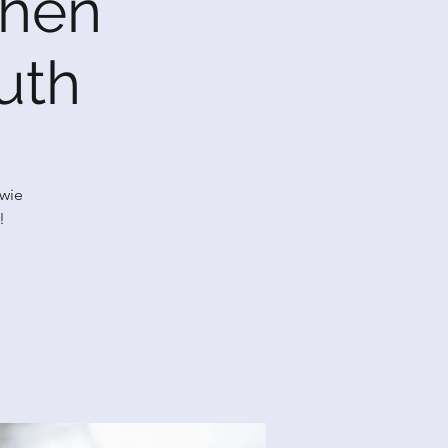
chen
uth
owie
!