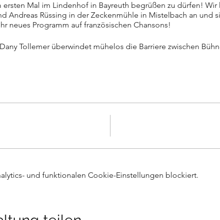
um ersten Mal im Lindenhof in Bayreuth begrüßen zu dürfen! Wi
nd Andreas Rüssing in der Zeckenmühle in Mistelbach an und s
hr neues Programm auf französischen Chansons!
 Dany Tollemer überwindet mühelos die Barriere zwischen Büh
 Nürnberg lebende Künstlerin ihre Fangemeinde mit temperament
 Einfälle und Kommentare lassen uns an Sinn und Unsinn der f
terstützt sie dabei meisterhaft am Klavier.
en "frischen" Beaujolais, außerdem gemischte Wurst- und Käsete
ytics- und funktionalen Cookie-Einstellungen blockiert.
über unser online-Buchungssystem direkt anmelden oder bei 
ger Überweisung des Eintrittsgeldes.
798933
e Anmeldung bis 18. November