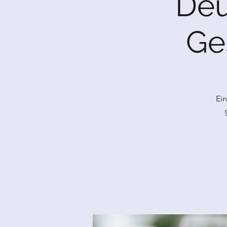
Deu
Ge
Ein