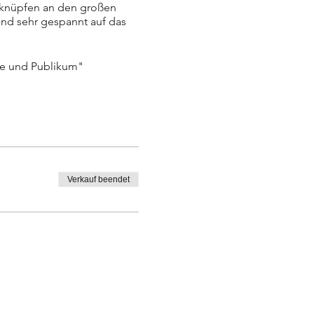
r knüpfen an den großen
ind sehr gespannt auf das
ne und Publikum"
vollen Auftritten. Ihre
ranzösischen Chansons
ller.
Verkauf beendet
Sophie Woelk
s.woelk@dfg-