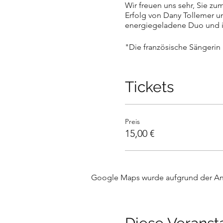
Wir freuen uns sehr, Sie z
Erfolg von Dany Tollemer u
energiegeladene Duo und i
"Die französische Sängerin
Seit 2007 begeistert die in
lustigen deutschsprachigen
Tickets
teilhaben. Andreas Rüsing un
Dazu gibt es traditionell d
Preis
15,00 €
Wurst- und Käseteller: 8€
Flasche Beaujolais: 14€
Flasche Wasser: 4€
Google Maps wurde aufgrund der Anal
Sie können sich entweder 
bayreuth.de
bei gleichzeiti
Bei Rückfragen: Tel. 017620
Wir bitten um verbindlich