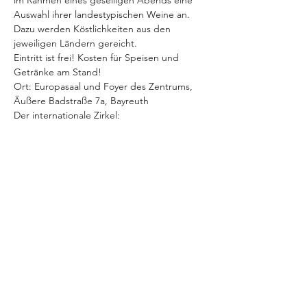
im Rahmen eines geselligen Abends eine 
Auswahl ihrer landestypischen Weine an. 
Dazu werden Köstlichkeiten aus den 
jeweiligen Ländern gereicht.
Eintritt ist frei! Kosten für Speisen und 
Getränke am Stand!
Ort: Europasaal und Foyer des Zentrums, 
Äußere Badstraße 7a, Bayreuth
Der internationale Zirkel: 
Deutsch-Französische Gesellschaft 
Deutsch-Hispanische Gesellschaft  
Mehr anzeigen
Diese Veranstaltung teilen