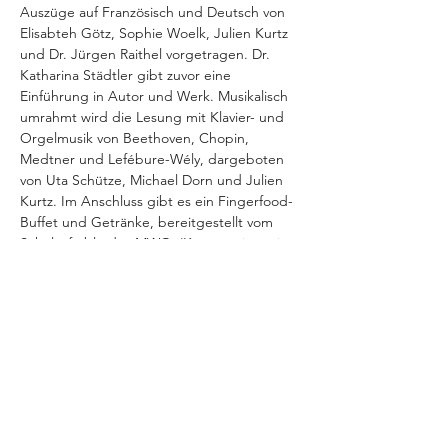
Auszüge auf Französisch und Deutsch von 
Elisabteh Götz, Sophie Woelk, Julien Kurtz 
und Dr. Jürgen Raithel vorgetragen. Dr. 
Katharina Städtler gibt zuvor eine 
Einführung in Autor und Werk. Musikalisch 
umrahmt wird die Lesung mit Klavier- und 
Orgelmusik von Beethoven, Chopin, 
Medtner und Lefébure-Wély, dargeboten 
von Uta Schütze, Michael Dorn und Julien 
Kurtz. Im Anschluss gibt es ein Fingerfood-
Buffet und Getränke, bereitgestellt vom 
Schulcafé blu des MWG. (Kooperation mit 
dem Evangelischen Bildungswerk 
Oberfranken-Mitte e. V. und dem 
Markgräfin-Wilhelmine-Gymnasium 
Bayreuth)
Diese Veranstaltung teilen