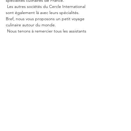
spécialités culinaires de France.
 Les autres sociétés du Cercle International 
sont également là avec leurs spécialités. 
Bref, nous vous proposons un petit voyage 
culinaire autour du monde.
 Nous tenons à remercier tous les assistants 
qui nous soutiennent lors du montage, de 
la mise en œuvre et du démontage.
Partager cet événement
Datenschutz
Impressum