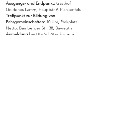
Ausgangs- und Endpunkt: 
Gasthof 
Goldenes Lamm, Hauptstr.9, Plankenfels
Treffpunkt zur Bildung von 
Fahrgemeinschaften:
 10 Uhr, Parkplatz 
Netto, Bamberger Str. 38, Bayreuth
Anmeldung
 bei Uta Schütze bis zum 
1.Oktober per mail u.schuetze@dfg-
bayreuth.de oder per Telefon 09201/1607
Partager cet événement
Datenschutz
Impressum