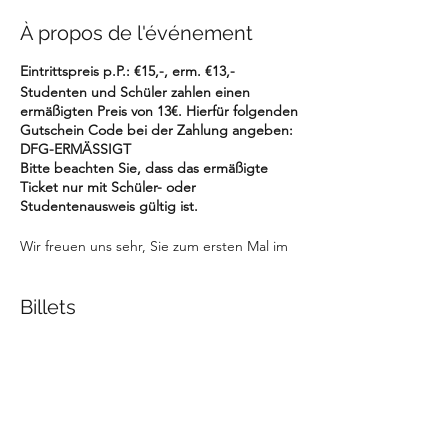
À propos de l'événement
Eintrittspreis p.P.: €15,-, erm. €13,-
Studenten und Schüler zahlen einen
ermäßigten Preis von 13€. Hierfür folgenden
Gutschein Code bei der Zahlung angeben:
DFG-ERMÄSSIGT
Bitte beachten Sie, dass das ermäßigte
Ticket nur mit Schüler- oder
Studentenausweis gültig ist.
Wir freuen uns sehr, Sie zum ersten Mal im
Lindenhof in Bayreuth begrüßen zu dürfen!
Wir knüpfen an den großen Erfolg von Dany
Tollemer und Andreas Rüssing in der
Billets
Zeckenmühle in Mistelbach an und sind
sehr gespannt auf das energiegeladene
Duo und ihr neues Programm auf
Vente expirée
französischen Chansons!
Prix
15,00 €
"Die französische Sängerin Dany Tollemer
überwindet mühelos die Barriere zwischen