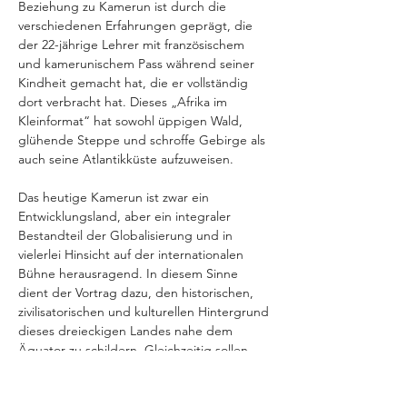
Beziehung zu Kamerun ist durch die 
verschiedenen Erfahrungen geprägt, die 
der 22-jährige Lehrer mit französischem 
und kamerunischem Pass während seiner 
Kindheit gemacht hat, die er vollständig 
dort verbracht hat. Dieses „Afrika im 
Kleinformat“ hat sowohl üppigen Wald, 
glühende Steppe und schroffe Gebirge als 
auch seine Atlantikküste aufzuweisen. 
Das heutige Kamerun ist zwar ein 
Entwicklungsland, aber ein integraler 
Bestandteil der Globalisierung und in 
vielerlei Hinsicht auf der internationalen 
Bühne herausragend. In diesem Sinne 
dient der Vortrag dazu, den historischen, 
zivilisatorischen und kulturellen Hintergrund 
dieses dreieckigen Landes nahe dem 
Äquator zu schildern. Gleichzeitig sollen 
die Herausforderungen betrachtet werden, 
vor denen die Kameruner stehen, eine 