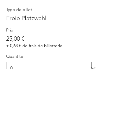
Type de billet
Freie Platzwahl
Prix
25,00 €
+ 0,63 € de frais de billetterie
Quantité
Total
0,00 €
Passer la commande
Partager cet événement