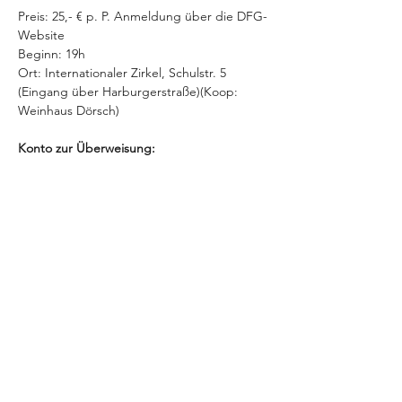
Preis: 25,- € p. P. Anmeldung über die DFG-
Website
Beginn: 19h
Ort: Internationaler Zirkel, Schulstr. 5 
(Eingang über Harburgerstraße)(Koop: 
Weinhaus Dörsch)
Konto zur Überweisung:
IBAN: DE14 7735 0110 0009 0011 32
Afficher plus
Partager cet événement