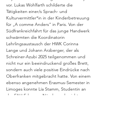
vor. Lukas Wohlfarth schilderte die 
Tätigkeiten einer/s Sprach- und 
Kulturvermittler*in in der Kinderbetreuung 
für „A comme Anders“ in Paris. Von der 
Südfrankreichfahrt für das junge Handwerk 
schwärmten die Koordinatorin 
Lehrlingsaustausch der HWK Corinna 
Lange und Johann Arzberger, der als 
Schreiner-Azubi 2025 teilgenommen und 
nicht nur ein beeindruckend großes Brett, 
sondern auch viele positive Eindrücke nach 
Oberfranken mitgebracht hatte. Von einem 
ebenso angenehmen Erasmus-Semester in 
Limoges konnte Lía Stamm, Studentin an 
der FAU Erlangen-Nürnberg, berichten, 
während Ismène Dolmazon, Freiwillige am 
Markgräfin-Wilhelmine-Gymnasium 
Bayreuth, dem Publikum den Deutsch-
Französischen Freiwilligendienst 
näherbrachte.
Nach den Vorträgen stand man noch 