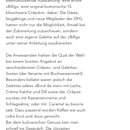
beeindruckende Ausstattung: eine echte 
«Billig», eine original bretonische 15 
kiloschwere Crêpière- dabei. Die Gäste, 
langjährige und neue Mitglieder der DFG, 
hatten nicht nur die Möglichkeit, Amaël bei 
der Zubereitung zuzuschauen, sondern 
auch eine eigene Galette auf der «Billig» 
unter seiner Anleitung zuzubereiten.
Die Anwesenden hatten die Qual der Wahl 
bei einem breiten Angebot an 
verschiedensten Crêpes- und Galettes-
Sorten (der Variante mit Buchweizenmehl). 
Besonders beliebt waren jedoch die 
Galettes salées «Bord de mer» mit Lachs, 
Crème fraîche und Dill sowie die
Crêpes 
sucrées mit Kastaniencreme und 
Schlagsahne, oder mit
Caramel au beurre 
salé. Dazu passend wurden Kaffee wie auch 
cidre brut und doux gereicht.
Bei dem kulinarischen Genuss kam man 
schnell ins Gespräch. Die Jüngsten 