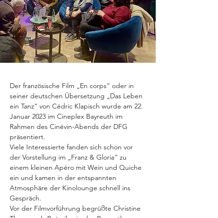
Der
französische
Film
„En
corps“
oder
in
seiner
deutschen
 Ü
bersetzung
„Das Leben 
ein Tanz“ von Cédric Klapisch wurde am 22. 
Januar 2023 im Cineplex Bayreuth im 
Rahmen des Cinévin-Abends der DFG 
präsentiert.
Viele
Interessierte
fanden
sich
schon
vor
der
Vorstellung
im
„Franz
&
Gloria“
zu 
einem kleinen Apéro mit Wein und Quiche 
ein und kamen in der entspannten 
Atmosphäre der Kinolounge schnell ins 
Gespräch.
Vor der Filmvorführung begrüßte Christine 