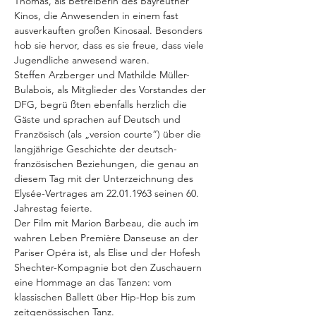
Thomas, als Betreiberin des Bayreuther
Kinos,
die
Anwesenden
in
einem
fast
ausverkauften
großen
Kinosaal. Besonders 
hob sie hervor, dass es sie freue, dass viele 
Jugendliche anwesend 
waren.
Steffen Arzberger und Mathilde Müller-
Bulabois, als Mitglieder des Vorstandes der 
DFG, begrü
ßten ebenfalls herzlich die 
Gäste und sprachen auf Deutsch und 
Französisch (als „version courte“) über die 
langjährige Geschichte der deutsch- 
französischen
Beziehungen,
die
genau
an
diesem
Tag
mit
der
Unterzeichnung
des 
Elysée-Vertrages am 22.01.1963 seinen 60. 
Jahrestag feierte.
Der Film mit Marion Barbeau, die auch im 
wahren Leben Première Danseuse an der 
Pariser Opéra ist, als Elise und der Hofesh 
Shechter-Kompagnie bot den Zuschauern
eine
Hommage
an
das
Tanzen:
vom
klassischen
Ballett
über
Hip-Hop bis zum 
zeitgenössischen Tanz.