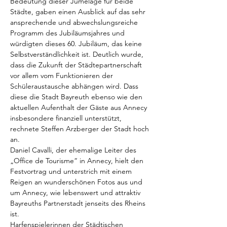
Bedeutung dieser Jumelage für beide 
Städte, gaben einen Ausblick auf das sehr 
ansprechende und abwechslungsreiche 
Programm des Jubiläumsjahres und 
würdigten dieses 60. Jubiläum, das keine 
Selbstverständlichkeit ist. Deutlich wurde, 
dass die Zukunft der Städtepartnerschaft 
vor allem vom Funktionieren der 
Schüleraustausche abhängen wird. Dass 
diese die Stadt Bayreuth ebenso wie den 
aktuellen Aufenthalt der Gäste aus Annecy 
insbesondere finanziell unterstützt, 
rechnete Steffen Arzberger der Stadt hoch 
an.
Daniel Cavalli, der ehemalige Leiter des 
„Office de Tourisme“ in Annecy, hielt den 
Festvortrag und unterstrich mit einem 
Reigen an wunderschönen Fotos aus und 
um Annecy, wie lebenswert und attraktiv 
Bayreuths Partnerstadt jenseits des Rheins 
ist.
Harfenspielerinnen der Städtischen 