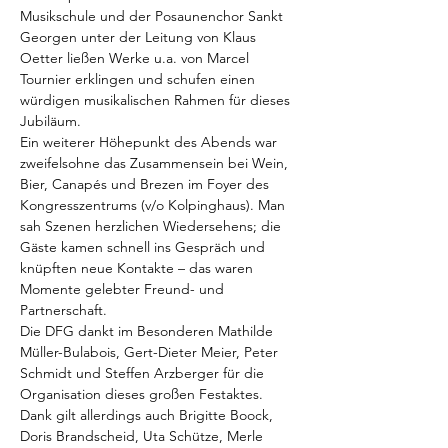
Musikschule und der Posaunenchor Sankt 
Georgen unter der Leitung von Klaus 
Oetter ließen Werke u.a. von Marcel 
Tournier erklingen und schufen einen 
würdigen musikalischen Rahmen für dieses 
Jubiläum.
Ein weiterer Höhepunkt des Abends war 
zweifelsohne das Zusammensein bei Wein, 
Bier, Canapés und Brezen im Foyer des 
Kongresszentrums (v/o Kolpinghaus). Man 
sah Szenen herzlichen Wiedersehens; die 
Gäste kamen schnell ins Gespräch und 
knüpften neue Kontakte – das waren 
Momente gelebter Freund- und 
Partnerschaft.
Die DFG dankt im Besonderen Mathilde 
Müller-Bulabois, Gert-Dieter Meier, Peter 
Schmidt und Steffen Arzberger für die 
Organisation dieses großen Festaktes. 
Dank gilt allerdings auch Brigitte Boock, 
Doris Brandscheid, Uta Schütze, Merle 