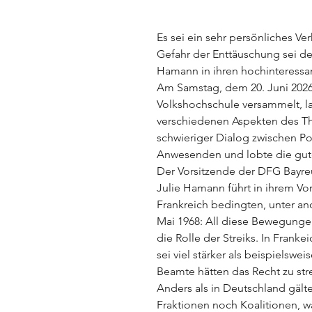
Es sei ein sehr persönliches Ve
Gefahr der Enttäuschung sei dem
Hamann in ihren hochinteressan
Am Samstag, dem 20. Juni 2026
Volkshochschule versammelt, la
verschiedenen Aspekten des The
schwieriger Dialog zwischen Pol
Anwesenden und lobte die gute
Der Vorsitzende der DFG Bayreu
Julie Hamann führt in ihrem Vor
Frankreich bedingten, unter and
Mai 1968: All diese Bewegungen
die Rolle der Streiks. In Frank
sei viel stärker als beispielsw
Beamte hätten das Recht zu strei
Anders als in Deutschland gäl
Fraktionen noch Koalitionen, 