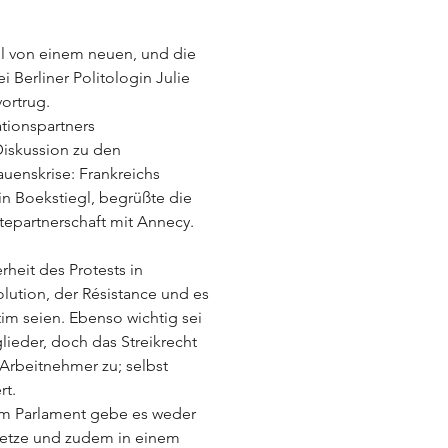
iel von einem neuen, und die 
 Berliner Politologin Julie 
ortrug.
tionspartners 
Diskussion zu den 
uenskrise: Frankreichs 
in Boekstiegl, begrüßte die 
partnerschaft mit Annecy. 
heit des Protests in 
lution, der Résistance und es 
m seien. Ebenso wichtig sei 
lieder, doch das Streikrecht 
 Arbeitnehmer zu; selbst 
rt.
im Parlament gebe es weder 
setze und zudem in einem 