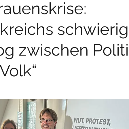
rauenskrise:
kreichs schwierig
og zwischen Polit
Volk“