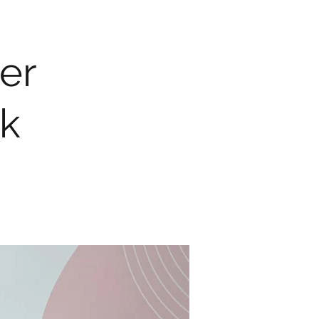
er
ik