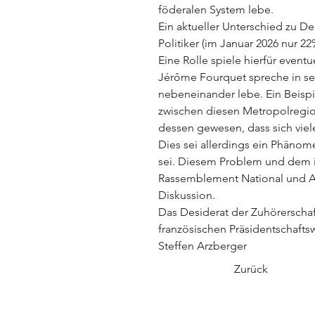
föderalen System lebe.
Ein aktueller Unterschied zu D
Politiker (im Januar 2026 nur 2
Eine Rolle spiele hierfür event
Jérôme Fourquet spreche in sei
nebeneinander lebe. Ein Beispie
zwischen diesen Metropolregio
dessen gewesen, dass sich vie
Dies sei allerdings ein Phänom
sei. Diesem Problem und dem 
Rassemblement National und Af
Diskussion.
Das Desiderat der Zuhörerschaf
französischen Präsidentschaft
Steffen Arzberger
Zurück