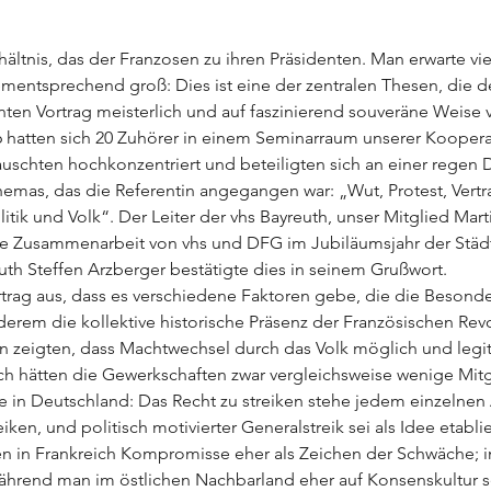
rhältnis, das der Franzosen zu ihren Präsidenten. Man erwarte v
entsprechend groß: Dies ist eine der zentralen Thesen, die dei
ten Vortrag meisterlich und auf faszinierend souveräne Weise v
 hatten sich 20 Zuhörer in einem Seminarraum unserer Koopera
uschten hochkonzentriert und beteiligten sich an einer regen 
mas, das die Referentin angegangen war: „Wut, Protest, Vertra
itik und Volk“. Der Leiter der vhs Bayreuth, unser Mitglied Mart
 Zusammenarbeit von vhs und DFG im Jubiläumsjahr der Städte
th Steffen Arzberger bestätigte dies in seinem Grußwort.
trag aus, dass es verschiedene Faktoren gebe, die die Besonder
erem die kollektive historische Präsenz der Französischen Revo
 zeigten, dass Machtwechsel durch das Volk möglich und legiti
eich hätten die Gewerkschaften zwar vergleichsweise wenige Mitg
eise in Deutschland: Das Recht zu streiken stehe jedem einzelnen
ken, und politisch motivierter Generalstreik sei als Idee etablie
ten in Frankreich Kompromisse eher als Zeichen der Schwäche; 
während man im östlichen Nachbarland eher auf Konsenskultur 