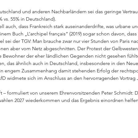
eutschland und anderen Nachbarländern sei das geringe Vertraue
2% vs. 55% in Deutschland).
uell auch, dass Frankreich stark auseinanderdrifte, was urbane 
nem Buch „L’archipel français“ (2019) sogar schon davon, dass
l sei der TGV: Man brauche zwar nur vier Stunden von Paris nach
nen aber vom Netz abgeschnitten. Der Protest der Gelbwesten 
le Bewohner der eher ländlichen Gegenden nicht gesehen fühlt
en, das ähnlich auch in Deutschland, insbesondere in den Neu
in engem Zusammenhang damit stehenden Erfolg der rechtspop
D widmete sich im Anschluss an den hervorragenden Vortrag 
t – formuliert von unserem Ehrenvorsitzenden Peter Schmidt: 
swahlen 2027 wiederkommen und das Ergebnis einordnen helfen