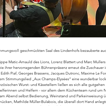
stimmungsvoll geschmückten Saal des Lindenhofs bezauberte auc
ippe Matic-Arnauld des Lions, Lorenz Blattert und Marc Mullers
e ihrer hervorragenden Bühnenpräsenz erneut die Zuschauer i
 Edith Piaf, Georges Brassens, Jacques Dutronc, Maxime Le Fore
tivem Stimmungslied „Aux Champs-Elysées“ eine wunderbar loc
nzösischen Wurst- und Käsetellern ließen es sich alle gutgehen .
elferinnen und Helfern - vor allem dem Küchenteam rund um Nic
e am Abend selbst Bedienung, Weinstand und Parkeinweisung ü
chmücken, Mathilde Müller-Bulabois, die überall dort Hand anleg