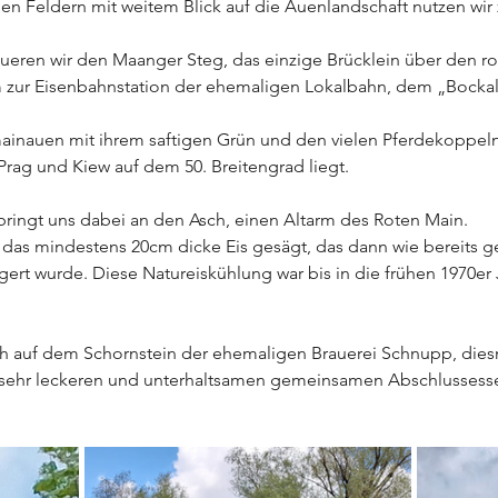
hen Feldern mit weitem Blick auf die Auenlandschaft nutzen wir 
eren wir den Maanger Steg, das einzige Brücklein über den rot
 zur Eisenbahnstation der ehemaligen Lokalbahn, dem „Bocka
mainauen mit ihrem saftigen Grün und den vielen Pferdekoppeln
Prag und Kiew auf dem 50. Breitengrad liegt.
ringt uns dabei an den Asch, einen Altarm des Roten Main.
 das mindestens 20cm dicke Eis gesägt, das dann wie bereits g
rt wurde. Diese Natureiskühlung war bis in die frühen 1970er Ja
ch auf dem Schornstein der ehemaligen Brauerei Schnupp, diesm
em sehr leckeren und unterhaltsamen gemeinsamen Abschlussess