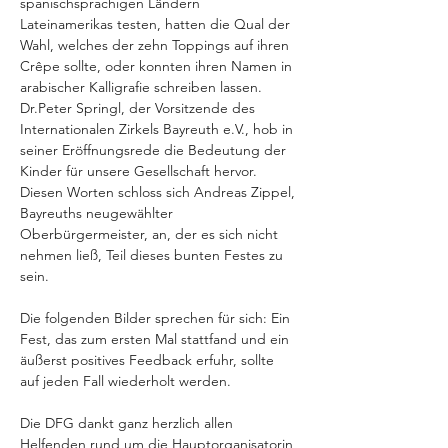
spanischsprachigen Ländern 
Lateinamerikas testen, hatten die Qual der 
Wahl, welches der zehn Toppings auf ihren 
Crêpe sollte, oder konnten ihren Namen in 
arabischer Kalligrafie schreiben lassen.
Dr.Peter Springl, der Vorsitzende des 
Internationalen Zirkels Bayreuth e.V., hob in 
seiner Eröffnungsrede die Bedeutung der 
Kinder für unsere Gesellschaft hervor. 
Diesen Worten schloss sich Andreas Zippel, 
Bayreuths neugewählter 
Oberbürgermeister, an, der es sich nicht 
nehmen ließ, Teil dieses bunten Festes zu 
sein.
Die folgenden Bilder sprechen für sich: Ein 
Fest, das zum ersten Mal stattfand und ein 
äußerst positives Feedback erfuhr, sollte 
auf jeden Fall wiederholt werden.
Die DFG dankt ganz herzlich allen 
Helfenden rund um die Hauptorganisatorin 