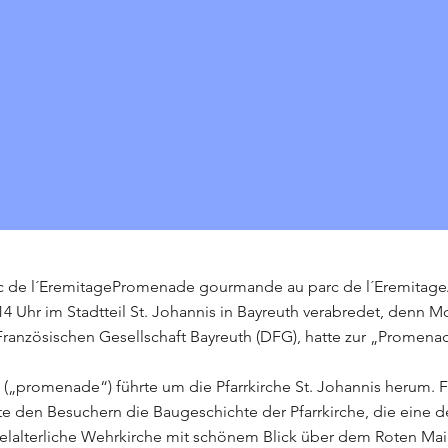
de l´EremitagePromenade gourmande au parc de l´EremitageA
 14 Uhr im Stadtteil St. Johannis in Bayreuth verabredet, denn
Französischen Gesellschaft Bayreuth (DFG), hatte zur „Promen
 („promenade“) führte um die Pfarrkirche St. Johannis herum. Fr
e den Besuchern die Baugeschichte der Pfarrkirche, die eine d
ttelalterliche Wehrkirche mit schönem Blick über dem Roten Mai