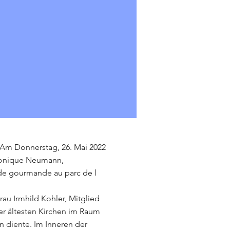
m Donnerstag, 26. Mai 2022 
 Monique Neumann, 
ade gourmande au parc de l
au Irmhild Kohler, Mitglied 
er ältesten Kirchen im Raum 
n diente. Im Inneren der 