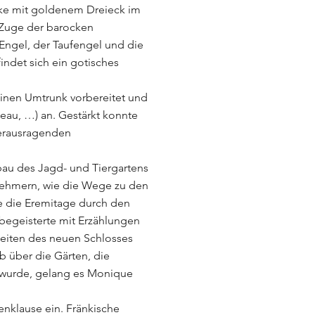
ke mit goldenem Dreieck im 
 Zuge der barocken 
Engel, der Taufengel und die 
ndet sich ein gotisches 
einen Umtrunk vorbereitet und 
eau, …) an. Gestärkt konnte 
herausragenden 
au des Jagd- und Tiergartens 
lnehmern, wie die Wege zu den 
ie die Eremitage durch den 
 begeisterte mit Erzählungen 
heiten des neuen Schlosses 
b über die Gärten, die 
 wurde, gelang es Monique 
enklause ein. Fränkische 