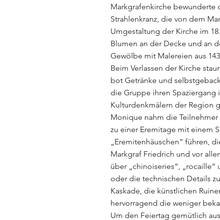
Markgrafenkirche bewunderte d
Strahlenkranz, die von dem Mar
Umgestaltung der Kirche im 18.
Blumen an der Decke und an de
Gewölbe mit Malereien aus 143
Beim Verlassen der Kirche stau
bot Getränke und selbstgebacke
die Gruppe ihren Spaziergang i
Kulturdenkmälern der Region g
Monique nahm die Teilnehmer a
zu einer Eremitage mit einem S
„Eremitenhäuschen“ führen, die
Markgraf Friedrich und vor alle
über „chinoiseries“, „rocaille
oder die technischen Details z
Kaskade, die künstlichen Ruin
hervorragend die weniger beka
Um den Feiertag gemütlich ausk