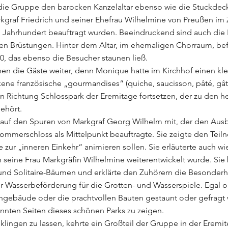
ie Gruppe den barocken Kanzelaltar ebenso wie die Stuckdec
kgraf Friedrich und seiner Ehefrau Wilhelmine von Preußen im
 Jahrhundert beauftragt wurden. Beeindruckend sind auch die 
n Brüstungen. Hinter dem Altar, im ehemaligen Chorraum, befi
0, das ebenso die Besucher staunen ließ.
nen die Gäste weiter, denn Monique hatte im Kirchhof einen kl
ne französische „gourmandises“ (quiche, saucisson, pâté, gât
n Richtung Schlosspark der Eremitage fortsetzen, der zu den 
ehört.
uf den Spuren von Markgraf Georg Wilhelm mit, der den Ausb
ommerschloss als Mittelpunkt beauftragte. Sie zeigte den Tei
 zur „inneren Einkehr“ animieren sollen. Sie erläuterte auch w
n seine Frau Markgräfin Wilhelmine weiterentwickelt wurde. Sie
“ und Solitaire-Bäumen und erklärte den Zuhörern die Besonder
ur Wasserbeförderung für die Grotten- und Wasserspiele. Egal o
engebäude oder die prachtvollen Bauten gestaunt oder gefragt
nnten Seiten dieses schönen Parks zu zeigen.
lingen zu lassen, kehrte ein Großteil der Gruppe in der Eremit