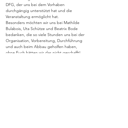
DFG, der uns bei dem Vorhaben 
durchgängig unterstützt hat und die 
Veranstaltung ermöglicht hat.

Besonders möchten wir uns bei Mathilde 
Bulabois, Uta Schütze und Beatrix Bode 
bedanken, die so viele Stunden uns bei der 
Organisation, Vorbereitung, Durchführung 
und auch beim Abbau geholfen haben, 
ohne Euch hätten wir das nicht geschafft!

Wir sind offen für Fragen, Anregungen und 
Feedback: dfg-jugend@outlookcom (Alicia).

Zurück
Weiter
Alicia Stannow von der DFJ Bayreuth