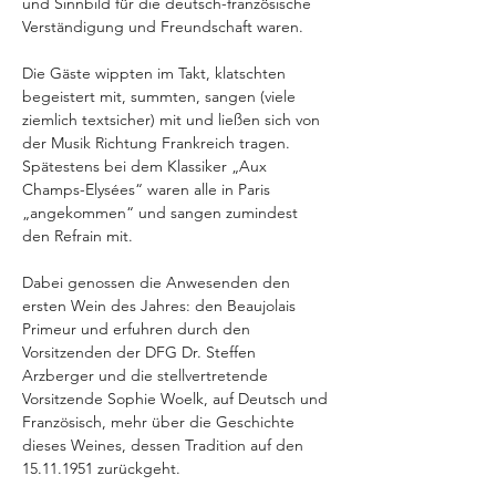
und Sinnbild für die deutsch-französische 
Verständigung und Freundschaft waren.
Die Gäste wippten im Takt, klatschten 
begeistert mit, summten, sangen (viele 
ziemlich textsicher) mit und ließen sich von 
der Musik Richtung Frankreich tragen. 
Spätestens bei dem Klassiker „Aux 
Champs-Elysées“ waren alle in Paris 
„angekommen“ und sangen zumindest 
den Refrain mit.
Dabei genossen die Anwesenden den 
ersten Wein des Jahres: den Beaujolais 
Primeur und erfuhren durch den 
Vorsitzenden der DFG Dr. Steffen 
Arzberger und die stellvertretende 
Vorsitzende Sophie Woelk, auf Deutsch und 
Französisch, mehr über die Geschichte 
dieses Weines, dessen Tradition auf den 
15.11.1951 zurückgeht.