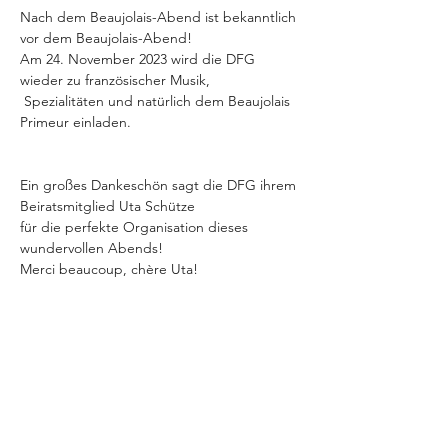
Nach dem Beaujolais-Abend ist bekanntlich 
vor dem Beaujolais-Abend! 
Am 24. November 2023 wird die DFG 
wieder zu französischer Musik, 
 Spezialitäten und natürlich dem Beaujolais 
Primeur einladen.
Ein großes Dankeschön sagt die DFG ihrem 
Beiratsmitglied Uta Schütze
für die perfekte Organisation dieses 
wundervollen Abends!
Merci beaucoup, chère Uta!
Die DFG dankt ebenfalls Nicole Federl, 
Martin Schütze,
Hildegard und Charly Kühner für ihre 
Unterstützung!