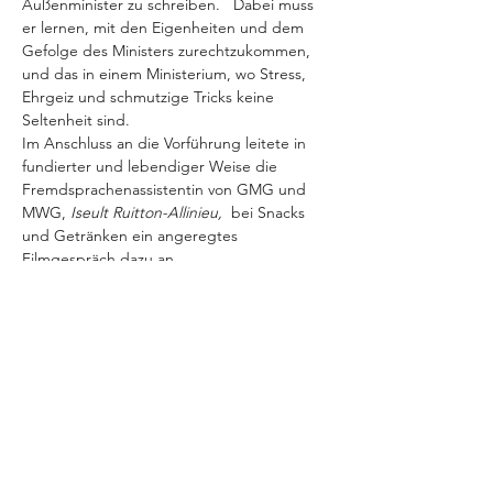
Außenminister zu schreiben.   Dabei muss 
er lernen, mit den Eigenheiten und dem 
Gefolge des Ministers zurechtzukommen, 
und das in einem Ministerium, wo Stress, 
Ehrgeiz und schmutzige Tricks keine 
Seltenheit sind.  
Im Anschluss an die Vorführung leitete in 
fundierter und lebendiger Weise die 
Fremdsprachenassistentin von GMG und 
MWG, 
Iseult Ruitton-Allinieu,  
bei Snacks 
und Getränken ein angeregtes 
Filmgespräch dazu an.  
Zurück
Weiter
Steffen Arzberger 