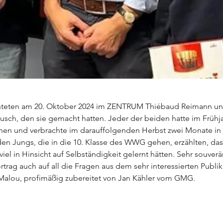
ichteten am 20. Oktober 2024 im ZENTRUM Thiébaud Reimann u
usch, den sie gemacht hatten. Jeder der beiden hatte im Frühja
en und verbrachte im darauffolgenden Herbst zwei Monate in d
iden Jungs, die in die 10. Klasse des WWG gehen, erzählten, das
iel in Hinsicht auf Selbständigkeit gelernt hätten. Sehr souver
rtrag auch auf all die Fragen aus dem sehr interessierten Publi
 Malou, profimäßig zubereitet von Jan Kähler vom GMG.